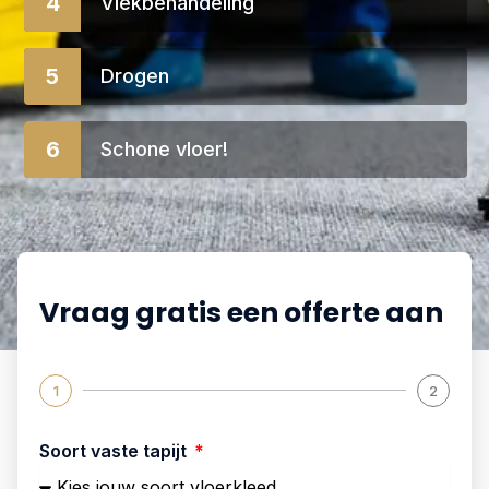
4
Vlekbehandeling
5
Drogen
6
Schone vloer!
Vraag gratis een offerte aan
1
2
Soort vaste tapijt